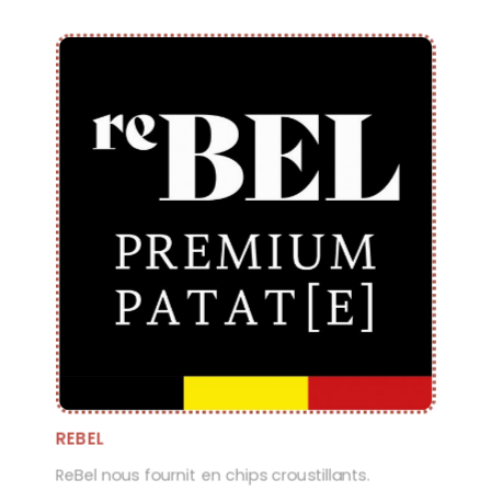
REBEL
ReBel nous fournit en chips croustillants.